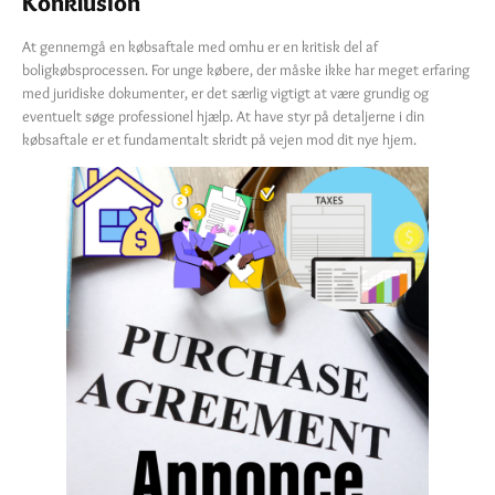
Konklusion
At gennemgå en købsaftale med omhu er en kritisk del af
boligkøbsprocessen. For unge købere, der måske ikke har meget erfaring
med juridiske dokumenter, er det særlig vigtigt at være grundig og
eventuelt søge professionel hjælp. At have styr på detaljerne i din
købsaftale er et fundamentalt skridt på vejen mod dit nye hjem.