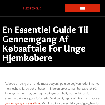
En Essentiel Guide Til
Gennemgang Af
Købsaftale For Unge
Hjemkøbere
At købe en bolig er en af de mest betydningsfulde begivenheder i mange
menneskers liv, og det er bestemt ikke en proces, man bør tage let på.
For unge mennesker, der tager springet ud i boligmarkedet, er det
essentielt at være godt forberedt. En af de vigtigste trin i denne proces er
gennemgang af købsaftale.
Men hvad indebærer det egentlig, og hvorfor