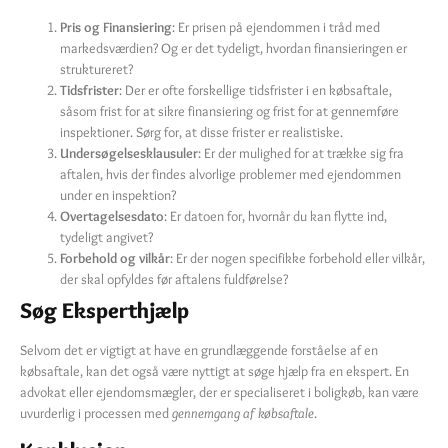
Pris og Finansiering
: Er prisen på ejendommen i tråd med
markedsværdien? Og er det tydeligt, hvordan finansieringen er
struktureret?
Tidsfrister
: Der er ofte forskellige tidsfrister i en købsaftale,
såsom frist for at sikre finansiering og frist for at gennemføre
inspektioner. Sørg for, at disse frister er realistiske.
Undersøgelsesklausuler
: Er der mulighed for at trække sig fra
aftalen, hvis der findes alvorlige problemer med ejendommen
under en inspektion?
Overtagelsesdato
: Er datoen for, hvornår du kan flytte ind,
tydeligt angivet?
Forbehold og vilkår
: Er der nogen specifikke forbehold eller vilkår,
der skal opfyldes før aftalens fuldførelse?
Søg Eksperthjælp
Selvom det er vigtigt at have en grundlæggende forståelse af en
købsaftale, kan det også være nyttigt at søge hjælp fra en ekspert. En
advokat eller ejendomsmægler, der er specialiseret i boligkøb, kan være
uvurderlig i processen med
gennemgang af købsaftale
.