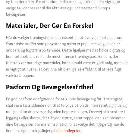
og funktionalitet. For at optimere din træningsrutine er det vigtigt at
vælge tøj, der passer til din aktivitet og understøtter din krops
bevægelser.
Materialer, Der Gør En Forskel
Når du vælger træningstøj, er det essentielt at overveje materialerne.
Syntetiske stoffer som polyester og nylon er populære valg, da de er
åndbare og fugttransporterende. Dette hjælper med at holde dig tør og
komfortabel, selv under de mest intense træningspas. For dem, der
foretrækker naturlige materialer, kan bomuld være et godt valg, men det
er vigtigt at huske, at det ikke altid er lige så effektivt til at lede fugt
væk fra kroppen.
Pasform Og Bevægelsesfrihed
En god pasform er afgørende for at kunne bevæge sig frit. Træningstøj
skal være tætsiddende nok til at forblive på plads, men samtidig give dig
mulighed for at bevæge dig uden begrænsninger. Overvej at investere i
leggings eller shorts, der tilbyder støtte, samt toppe, der ikke hæmmer
dine bevægelser. For mere inspiration til at vælge det rigtige tøj kan du
finde nyttige retningslinjer på
din modeguide
.