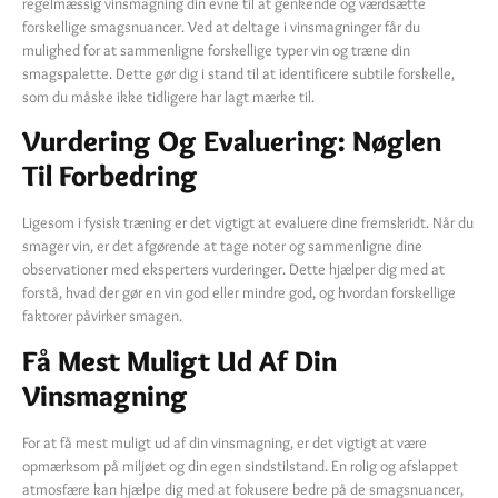
regelmæssig vinsmagning din evne til at genkende og værdsætte
forskellige smagsnuancer. Ved at deltage i vinsmagninger får du
mulighed for at sammenligne forskellige typer vin og træne din
smagspalette. Dette gør dig i stand til at identificere subtile forskelle,
som du måske ikke tidligere har lagt mærke til.
Vurdering Og Evaluering: Nøglen
Til Forbedring
Ligesom i fysisk træning er det vigtigt at evaluere dine fremskridt. Når du
smager vin, er det afgørende at tage noter og sammenligne dine
observationer med eksperters vurderinger. Dette hjælper dig med at
forstå, hvad der gør en vin god eller mindre god, og hvordan forskellige
faktorer påvirker smagen.
Få Mest Muligt Ud Af Din
Vinsmagning
For at få mest muligt ud af din vinsmagning, er det vigtigt at være
opmærksom på miljøet og din egen sindstilstand. En rolig og afslappet
atmosfære kan hjælpe dig med at fokusere bedre på de smagsnuancer,