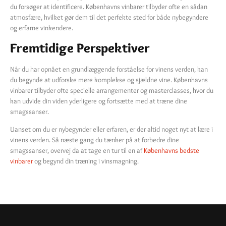
du forsøger at identificere. Københavns vinbarer tilbyder ofte en sådan
atmosfære, hvilket gør dem til det perfekte sted for både nybegyndere
og erfarne vinkendere.
Fremtidige Perspektiver
Når du har opnået en grundlæggende forståelse for vinens verden, kan
du begynde at udforske mere komplekse og sjældne vine. Københavns
vinbarer tilbyder ofte specielle arrangementer og masterclasses, hvor du
kan udvide din viden yderligere og fortsætte med at træne dine
smagssanser.
Uanset om du er nybegynder eller erfaren, er der altid noget nyt at lære i
vinens verden. Så næste gang du tænker på at forbedre dine
smagssanser, overvej da at tage en tur til en af
Københavns bedste
vinbarer
og begynd din træning i vinsmagning.