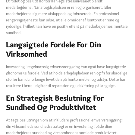
Et rodet og beskidt kontor kan øge stressniveauet blandt
medarbejderne. Når arbejdspladsen er ren og organiseret, føler
medarbejderne sig mere afslappede og fokuserede. En professionel
rengøringstjeneste kan sikre, at alle områder af kontoret er rene og
ryddelige, hvilket kan have en positiv effekt på medarbejdernes mentale
sundhed.
Langsigtede Fordele For Din
Virksomhed
Investering i regelmæssig erhvervsrengøring kan også have langsigtede
økonomiske fordele. Ved at holde arbejdspladsen ren og fri for skadelige
stoffer kan du forlænge levetiden på kontormøbler og udstyr. Dette kan
resultere i færre udgifter til reparation og udskiftning på lang sigt.
En Strategisk Beslutning For
Sundhed Og Produktivitet
At tage beslutningen om at inkludere professionel erhvervsrengøring i
din virksomheds sundhedsstrategi er en investering i både dine
medarbejderes sundhed og virksomhedens samlede produktivitet.